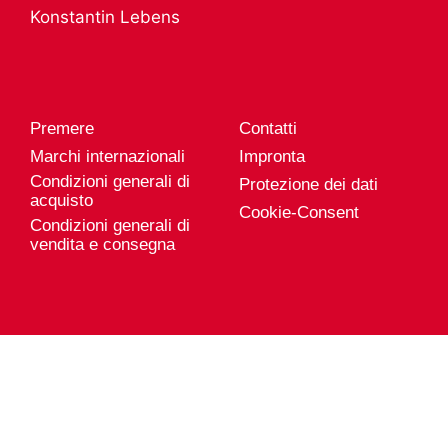
Servizio prodotto
Konstantin Lebens
Carriera da
Esportazione
Genuport
Posizioni vacanti
Premere
Contatti
Marchi internazionali
Impronta
Condizioni generali di
Protezione dei dati
acquisto
Cookie-Consent
Condizioni generali di
vendita e consegna
Genuport