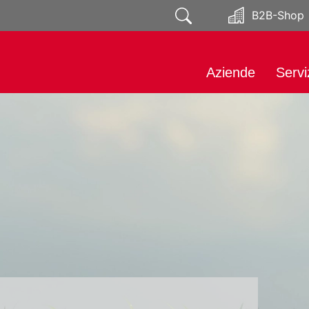
B2B-Shop
Aziende
Servi
Chi siamo
Impor
Responsabilità
Mark
Premere
Socia
Distr
Servi
Espo