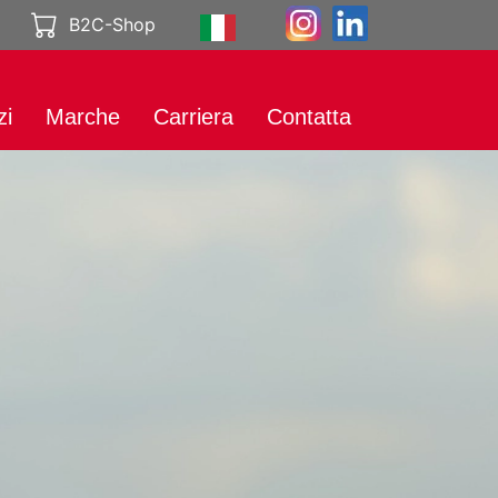
B2C-Shop
zi
Marche
Carriera
Contatta
tazioni
Marchi
Lavorare alla
internazionali
Genuport
eting
Catalogo
Carriera da
l Media
dell'assortimento
Genuport
ibuzione
Posizioni vacanti
zio prodotto
rtazione