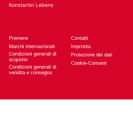
Servizio prodotto
Konstantin Lebens
Carriera da
Esportazione
Genuport
Posizioni vacanti
Premere
Contatti
Marchi internazionali
Impronta
Condizioni generali di
Protezione dei dati
acquisto
Cookie-Consent
Condizioni generali di
vendita e consegna
Genuport