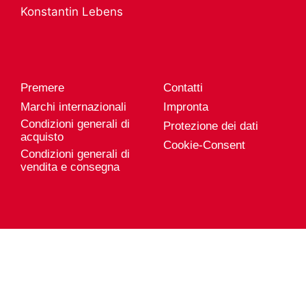
Servizio prodotto
Konstantin Lebens
Carriera da
Esportazione
Genuport
Posizioni vacanti
Premere
Contatti
Marchi internazionali
Impronta
Condizioni generali di
Protezione dei dati
acquisto
Cookie-Consent
Condizioni generali di
vendita e consegna
Genuport